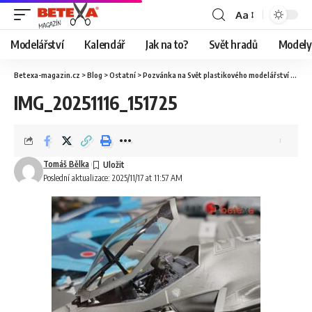
Aa
Modelářství
Kalendář
Jak na to?
Svět hradů
Modely 
Betexa-magazin.cz
>
Blog
>
Ostatní
>
Pozvánka na Svět plastikového modelářství
>
IMG_
IMG_20251116_151725
Tomáš Bělka
Poslední aktualizace: 2025/11/17 at 11:57 AM