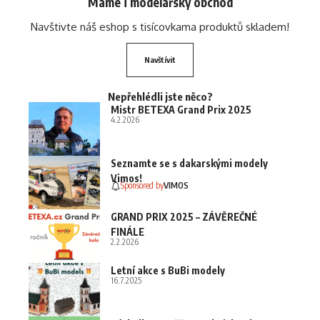
Máme i modelářský obchod
Navštivte náš eshop s tisícovkama produktů skladem!
Navštívit
Nepřehlédli jste něco?
Mistr BETEXA Grand Prix 2025
4.2.2026
Seznamte se s dakarskými modely
Vimos!
Sponsored by
VIMOS
GRAND PRIX 2025 – ZÁVĚREČNÉ
FINÁLE
2.2.2026
Letní akce s BuBi modely
16.7.2025