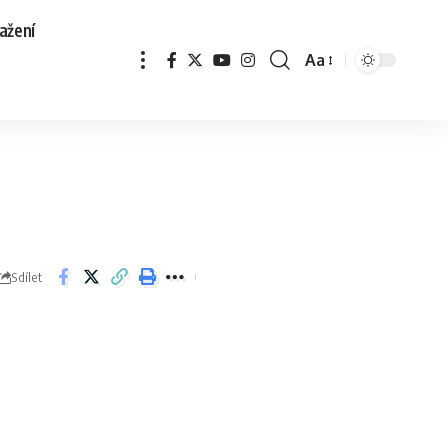
ažení
Aa
Sdílet