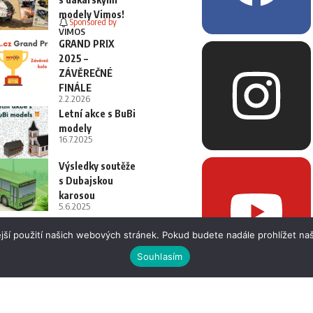
modely Vimos!
Sponsored by
VIMOS
GRAND PRIX
2025 –
ZÁVĚREČNÉ
FINÁLE
2.2.2026
Letní akce s BuBi
modely
16.7.2025
Výsledky soutěže
s Dubajskou
karosou
5.6.2025
jší použití našich webových stránek. Pokud budete nadále prohlížet naš
Souhlasím
 i fotografií bez písemného souhlasu.