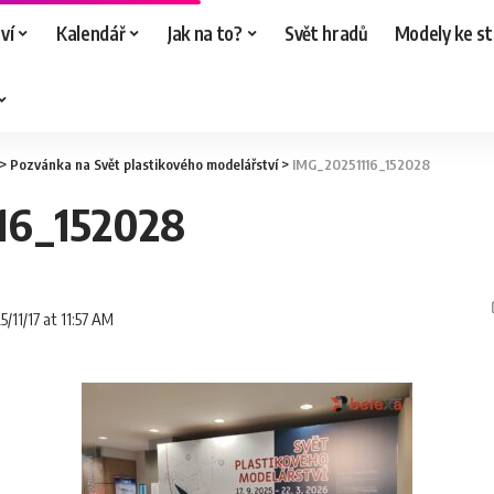
ví
Kalendář
Jak na to?
Svět hradů
Modely ke st
>
Pozvánka na Svět plastikového modelářství
>
IMG_20251116_152028
16_152028
5/11/17 at 11:57 AM