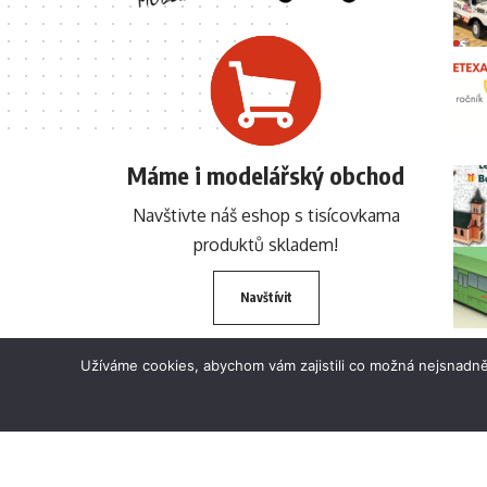
Máme i modelářský obchod
Navštivte náš eshop s tisícovkama
produktů skladem!
Navštívit
Užíváme cookies, abychom vám zajistili co možná nejsnadně
© 2024 BETEXA.cz Všechna práva vyhrazena. Zákaz používání textů