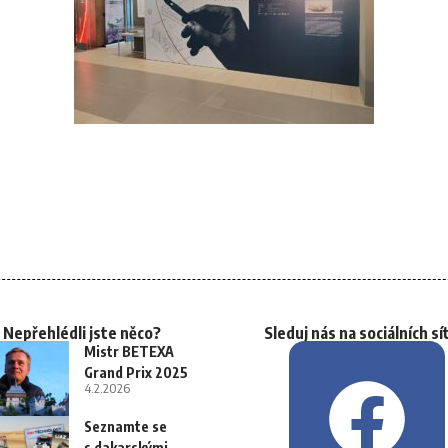
Nepřehlédli jste něco?
Sleduj nás na sociálních sí
Mistr BETEXA
Grand Prix 2025
4.2.2026
Seznamte se
s dakarskými