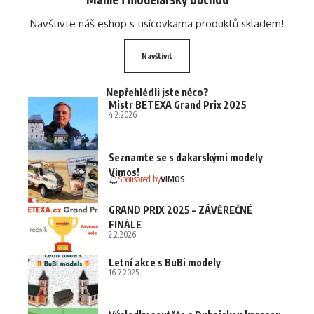
Navštivte náš eshop s tisícovkama produktů skladem!
Navštívit
Nepřehlédli jste něco?
Mistr BETEXA Grand Prix 2025
4.2.2026
Seznamte se s dakarskými modely
Vimos!
Sponsored by
VIMOS
GRAND PRIX 2025 – ZÁVĚREČNÉ
FINÁLE
2.2.2026
Letní akce s BuBi modely
16.7.2025