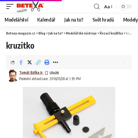
Aa
Modelářství
Kalendář
Jak na to?
Svět hradů
Modely 
Betexa-magazin.cz
>
Blog
>
Jak na to?
>
Modelářské nástroje
>
Řezací kružítka
>
kruzitko
kruzitko
Tomáš Bělka Jr.
Poslední aktualizace: 2016/10/28 at 1:39 PM