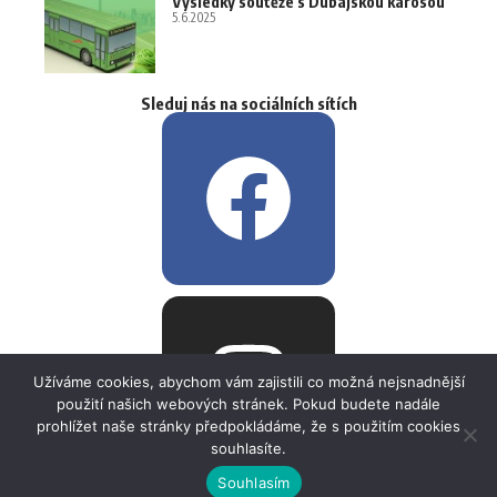
Výsledky soutěže s Dubajskou karosou
5.6.2025
Sleduj nás na sociálních sítích
Užíváme cookies, abychom vám zajistili co možná nejsnadnější
použití našich webových stránek. Pokud budete nadále
prohlížet naše stránky předpokládáme, že s použitím cookies
souhlasíte.
Souhlasím