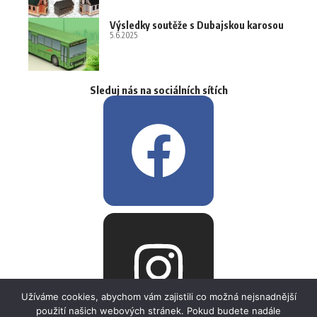
Výsledky soutěže s Dubajskou karosou
5.6.2025
Sleduj nás na sociálních sítích
Užíváme cookies, abychom vám zajistili co možná nejsnadnější
použití našich webových stránek. Pokud budete nadále