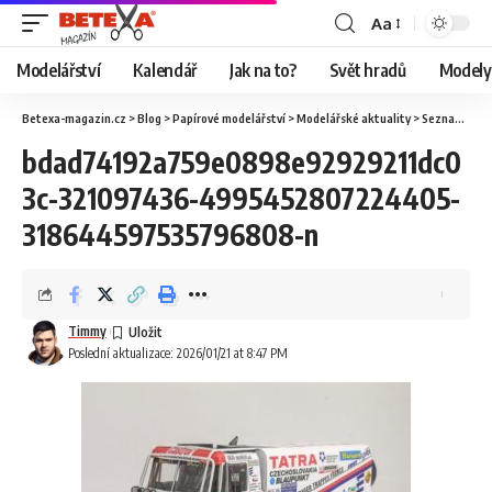
Aa
Modelářství
Kalendář
Jak na to?
Svět hradů
Modely 
Betexa-magazin.cz
>
Blog
>
Papírové modelářství
>
Modelářské aktuality
>
Seznamte se s dakarskými modely Vimos!
bdad74192a759e0898e92929211dc0
3c-321097436-4995452807224405-
318644597535796808-n
Timmy
Poslední aktualizace: 2026/01/21 at 8:47 PM