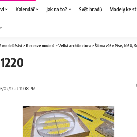
ví
Kalendář
Jak na to?
Svět hradů
Modely ke st
é modelářství
>
Recenze modelů
>
Velká architektura
>
Šikmá věž v Pise, 1:160,
31220
26/02/12 at 11:08 PM