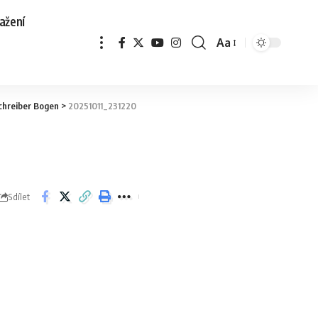
ažení
Aa
 Schreiber Bogen
>
20251011_231220
Sdílet