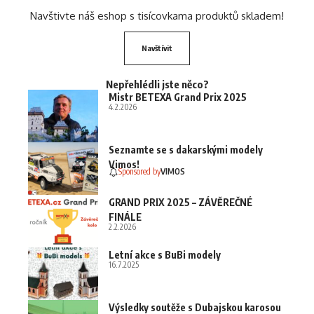
Navštivte náš eshop s tisícovkama produktů skladem!
Navštívit
Nepřehlédli jste něco?
Mistr BETEXA Grand Prix 2025
4.2.2026
Seznamte se s dakarskými modely
Vimos!
Sponsored by
VIMOS
GRAND PRIX 2025 – ZÁVĚREČNÉ
FINÁLE
2.2.2026
Letní akce s BuBi modely
16.7.2025
Výsledky soutěže s Dubajskou karosou