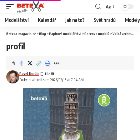
Aa
Modelářství
Kalendář
Jak na to?
Svět hradů
Modely 
Betexa-magazin.cz
>
Blog
>
Papírové modelářství
>
Recenze modelů
>
Velká architektura
profil
Pavel Koráb
Poslední aktualizace: 2026/02/16 at 7:04 AM