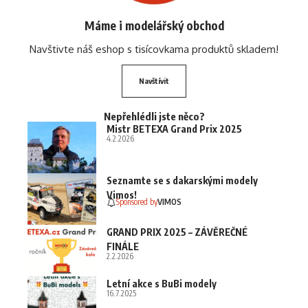
Máme i modelářský obchod
Navštivte náš eshop s tisícovkama produktů skladem!
Navštívit
Nepřehlédli jste něco?
Mistr BETEXA Grand Prix 2025
4.2.2026
Seznamte se s dakarskými modely
Vimos!
Sponsored by
VIMOS
GRAND PRIX 2025 – ZÁVĚREČNÉ
FINÁLE
2.2.2026
Letní akce s BuBi modely
16.7.2025