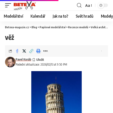
Aa
Modelářství
Kalendář
Jak na to?
Svět hradů
Modely 
Betexa-magazin.cz
>
Blog
>
Papírové modelářství
>
Recenze modelů
>
Velká architektura
věž
Pavel Koráb
Poslední aktualizace: 2026/02/13 at 9:50 PM