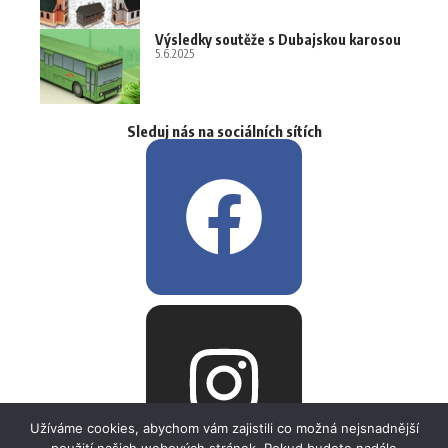
Výsledky soutěže s Dubajskou karosou
5.6.2025
Sleduj nás na sociálních sítích
Užíváme cookies, abychom vám zajistili co možná nejsnadnější