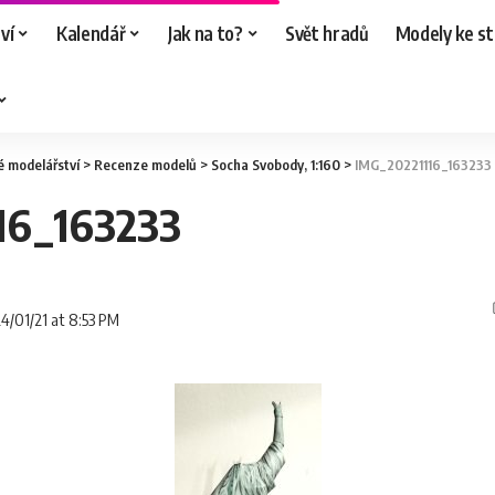
ví
Kalendář
Jak na to?
Svět hradů
Modely ke st
é modelářství
>
Recenze modelů
>
Socha Svobody, 1:160
>
IMG_20221116_163233
16_163233
24/01/21 at 8:53 PM