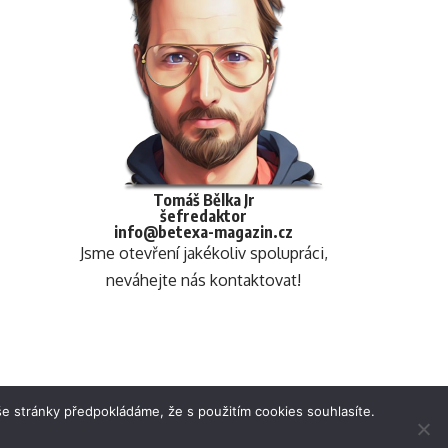
Tomáš Bělka Jr
šefredaktor
info@betexa-magazin.cz
Jsme otevření jakékoliv spolupráci,
neváhejte nás kontaktovat!
e stránky předpokládáme, že s použitím cookies souhlasíte.