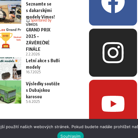
Seznamte se
s dakarskými
modely Vimos!
Sponsored by
VIMOS
GRAND PRIX
2025 –
ZÁVĚREČNÉ
FINÁLE
2.2.2026
Letní akce s BuBi
modely
16.7.2025
Výsledky soutěže
s Dubajskou
karosou
5.6.2025
jší použití našich webových stránek. Pokud budete nadále prohlížet naš
Souhlasím