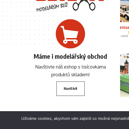
Máme i modelářský obchod
Navštivte náš eshop s tisícovkama
produktů skladem!
Navštívit
Užíváme cookies, abychom vám zajistili co možná nejsnadně