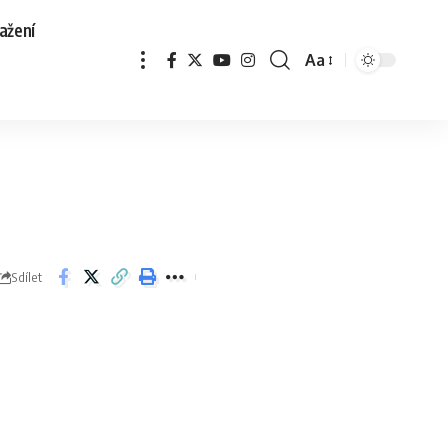
ažení
Aa
Sdílet