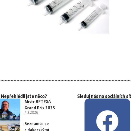
Nepřehlédli jste něco?
Sleduj nás na sociálních sí
Mistr BETEXA
Grand Prix 2025
4.2.2026
Seznamte se
s dakarskými