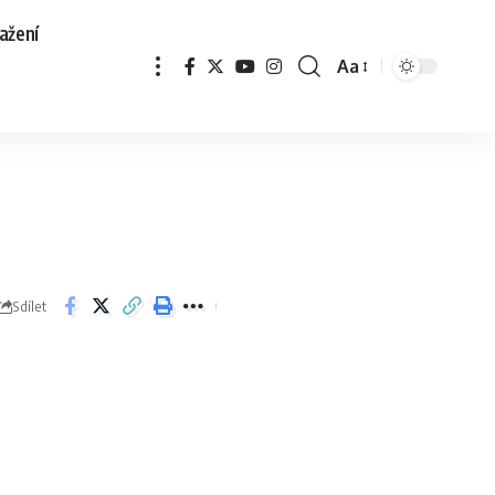
ažení
Aa
Sdílet