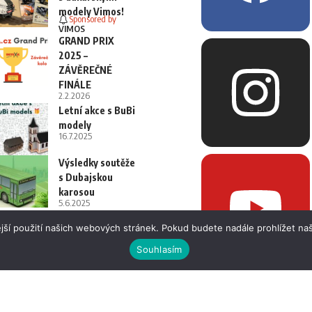
modely Vimos!
Sponsored by
VIMOS
GRAND PRIX
2025 –
ZÁVĚREČNÉ
FINÁLE
2.2.2026
Letní akce s BuBi
modely
16.7.2025
Výsledky soutěže
s Dubajskou
karosou
5.6.2025
jší použití našich webových stránek. Pokud budete nadále prohlížet naš
Souhlasím
 i fotografií bez písemného souhlasu.