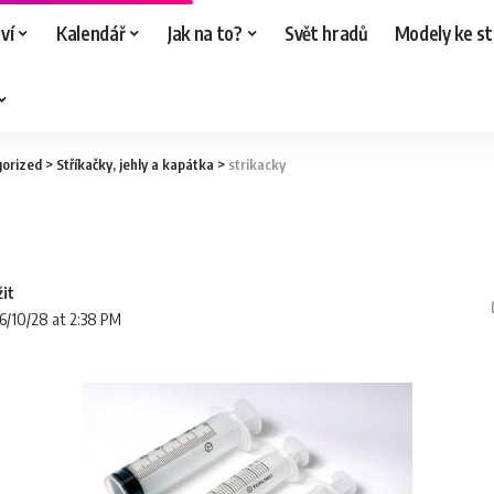
ví
Kalendář
Jak na to?
Svět hradů
Modely ke st
orized
>
Stříkačky, jehly a kapátka
>
strikacky
16/10/28 at 2:38 PM