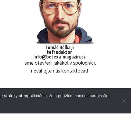
Tomáš Bělka Jr
šefredaktor
info@betexa-magazin.cz
Jsme otevření jakékoliv spolupráci,
neváhejte nás kontaktovat!
e stránky předpokládáme, že s použitím cookies souhlasíte.