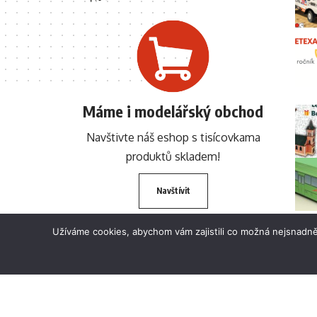
Máme i modelářský obchod
Navštivte náš eshop s tisícovkama
produktů skladem!
Navštívit
Užíváme cookies, abychom vám zajistili co možná nejsnadně
© 2024 BETEXA.cz Všechna práva vyhrazena. Zákaz používání textů