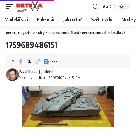
Aa
Modelářství
Kalendář
Jak na to?
Svět hradů
Modely 
Betexa-magazin.cz
>
Blog
>
Papírové modelářství
>
Recenze modelů
>
Plastikové modelářství
1759689486151
Pavel Koráb
Poslední aktualizace: 2026/01/24 at 4:32 PM