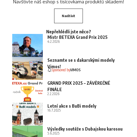
Navštivte náš eshop s tisícovkama produktů skladem!
Navštívit
Nepřehlédli jste něco?
Mistr BETEXA Grand Prix 2025
4.2.2026
Seznamte se s dakarskými modely
Vimos!
Sponsored by
VIMOS
GRAND PRIX 2025 – ZÁVĚREČNÉ
FINÁLE
2.2.2026
Letní akce s BuBi modely
16.7.2025
Výsledky soutěže s Dubajskou karosou
5.6.2025