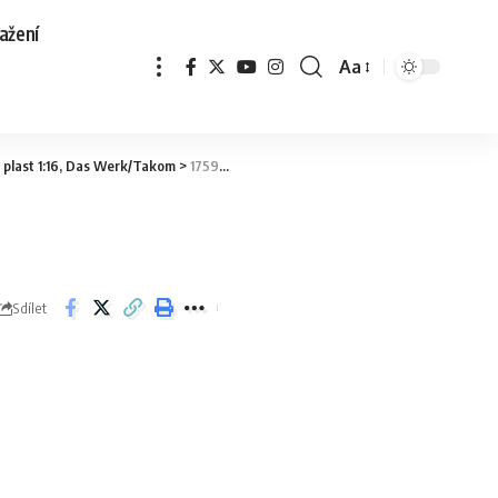
ažení
Aa
 plast 1:16, Das Werk/Takom
>
1759689486441
Sdílet