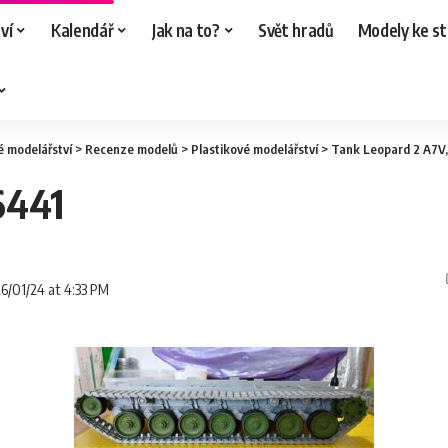
ví
Kalendář
Jak na to?
Svět hradů
Modely ke st
é modelářství
>
Recenze modelů
>
Plastikové modelářství
>
Tank Leopard 2 A7V,
6441
26/01/24 at 4:33 PM