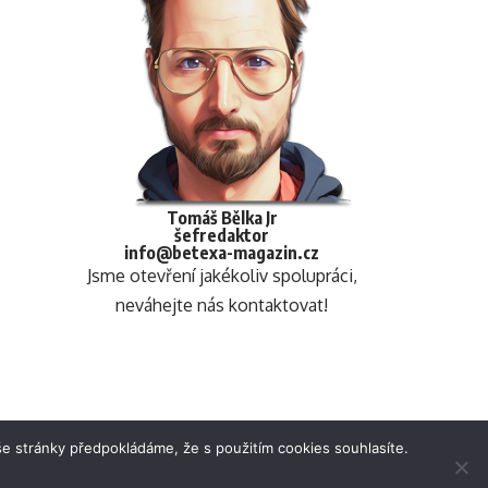
Tomáš Bělka Jr
šefredaktor
info@betexa-magazin.cz
Jsme otevření jakékoliv spolupráci,
neváhejte nás kontaktovat!
e stránky předpokládáme, že s použitím cookies souhlasíte.