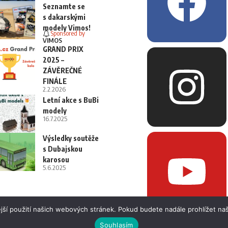
Seznamte se
s dakarskými
modely Vimos!
Sponsored by
VIMOS
GRAND PRIX
2025 –
ZÁVĚREČNÉ
FINÁLE
2.2.2026
Letní akce s BuBi
modely
16.7.2025
Výsledky soutěže
s Dubajskou
karosou
5.6.2025
jší použití našich webových stránek. Pokud budete nadále prohlížet naš
Souhlasím