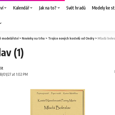
ví
Kalendář
Jak na to?
Svět hradů
Modely ke st
é modelářství
>
Novinky na trhu
>
Trojice nových kostelů od Ondry
>
Mladá bolesl
av (1)
18/01/27 at 1:02 PM