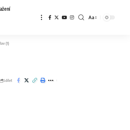
ažení
Aa
av (1)
Sdílet