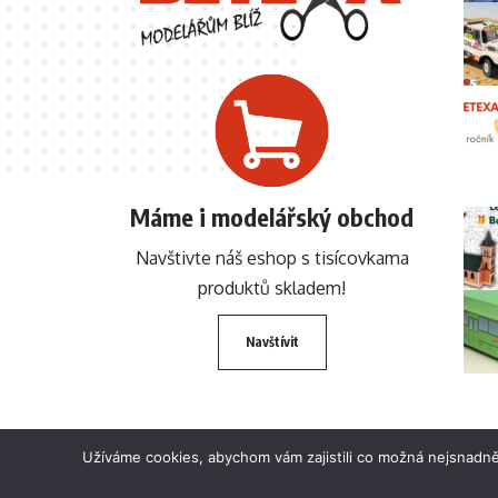
Máme i modelářský obchod
Navštivte náš eshop s tisícovkama
produktů skladem!
Navštívit
Užíváme cookies, abychom vám zajistili co možná nejsnadně