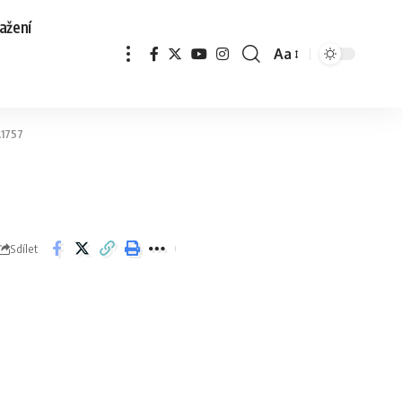
ažení
Aa
1757
Sdílet