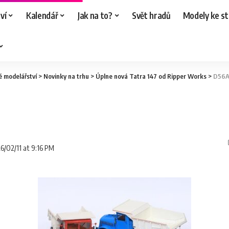
ví
Kalendář
Jak na to?
Svět hradů
Modely ke st
é modelářství
>
Novinky na trhu
>
Úplne nová Tatra 147 od Ripper Works
>
D56A
26/02/11 at 9:16 PM