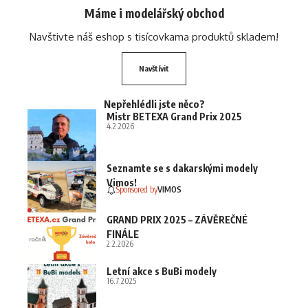
Máme i modelářský obchod
Navštivte náš eshop s tisícovkama produktů skladem!
Navštívit
Nepřehlédli jste něco?
Mistr BETEXA Grand Prix 2025
4.2.2026
Seznamte se s dakarskými modely
Vimos!
Sponsored by
VIMOS
GRAND PRIX 2025 – ZÁVĚREČNÉ
FINÁLE
2.2.2026
Letní akce s BuBi modely
16.7.2025