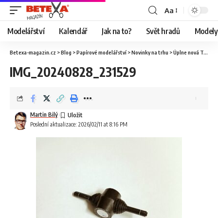
Aa
Modelářství
Kalendář
Jak na to?
Svět hradů
Modely 
Betexa-magazin.cz
>
Blog
>
Papírové modelářství
>
Novinky na trhu
>
Úplne nová Tatra 147 od Ripper Works
IMG_20240828_231529
Martin Bilý
Poslední aktualizace: 2026/02/11 at 8:16 PM