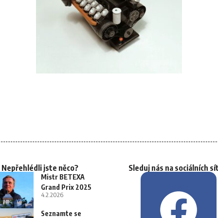
Nepřehlédli jste něco?
Sleduj nás na sociálních sí
Mistr BETEXA
Grand Prix 2025
4.2.2026
Seznamte se