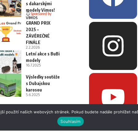
s dakarskými
modely Vimos!
Sponsored by
VIMOS
GRAND PRIX
2025 –
ZÁVĚREČNÉ
FINÁLE
2.2.2026
Letní akce s BuBi
modely
16.7.2025
Výsledky soutěže
s Dubajskou
karosou
5.6.2025
jší použití našich webových stránek. Pokud budete nadále prohlížet naš
Souhlasím
 i fotografií bez písemného souhlasu.