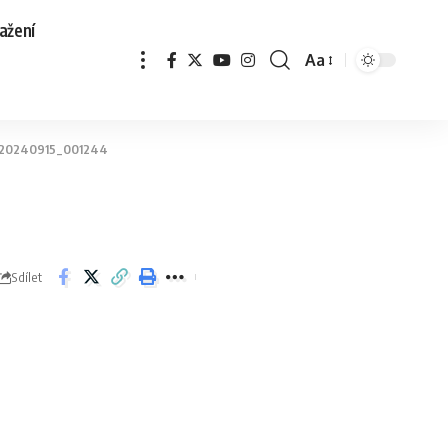
ažení
Aa
20240915_001244
Sdílet