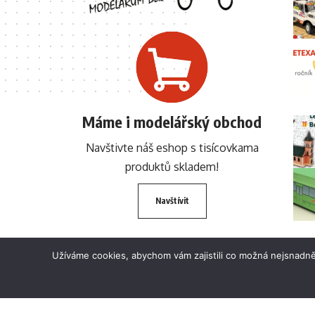
Máme i modelářský obchod
Navštivte náš eshop s tisícovkama
produktů skladem!
Navštívit
Užíváme cookies, abychom vám zajistili co možná nejsnadně
© 2024 BETEXA.cz Všechna práva vyhrazena. Zákaz používání textů