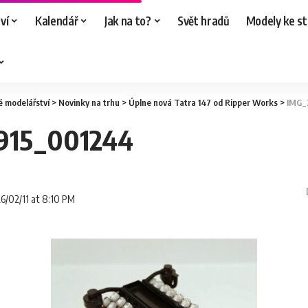
ví
Kalendář
Jak na to?
Svět hradů
Modely ke st
é modelářství
>
Novinky na trhu
>
Úplne nová Tatra 147 od Ripper Works
>
IMG_
915_001244
26/02/11 at 8:10 PM