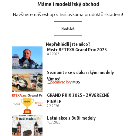
Máme i modelářský obchod
Navštivte náš eshop s tisícovkama produktů skladem!
Navštívit
Nepřehlédli jste něco?
Mistr BETEXA Grand Prix 2025
4.2.2026
Seznamte se s dakarskými modely
Vimos!
Sponsored by
VIMOS
GRAND PRIX 2025 – ZÁVĚREČNÉ
FINÁLE
2.2.2026
Letní akce s BuBi modely
16.7.2025