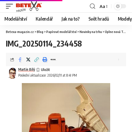
Aa
Modelářství
Kalendář
Jak na to?
Svět hradů
Modely 
Betexa-magazin.cz
>
Blog
>
Papírové modelářství
>
Novinky na trhu
>
Úplne nová Tatra 147 od Ripper Works
IMG_20250114_234458
Martin Bilý
Poslední aktualizace: 2026/02/11 at 8:41 PM