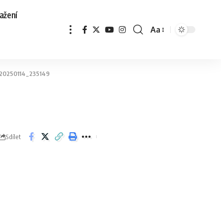
ažení
Aa
20250114_235149
Sdílet