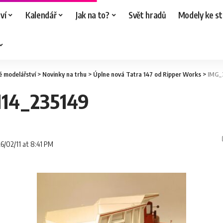
ví
Kalendář
Jak na to?
Svět hradů
Modely ke st
é modelářství
>
Novinky na trhu
>
Úplne nová Tatra 147 od Ripper Works
>
IMG_
14_235149
26/02/11 at 8:41 PM