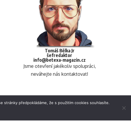
Tomáš Bělka Jr
šefredaktor
info@betexa-magazin.cz
Jsme otevření jakékoliv spolupráci,
neváhejte nás kontaktovat!
e stránky předpokládáme, že s použitím cookies souhlasíte.