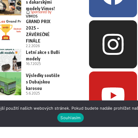
s dakarskými
modely Vimos!
Sponsored by
VIMOS
GRAND PRIX
2025 –
ZÁVĚREČNÉ
FINÁLE
2.2.2026
Letní akce s BuBi
modely
16.7.2025
Výsledky soutěže
s Dubajskou
karosou
5.6.2025
jší použití našich webových stránek. Pokud budete nadále prohlížet naš
Souhlasím
 i fotografií bez písemného souhlasu.