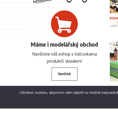
Máme i modelářský obchod
Navštivte náš eshop s tisícovkama
produktů skladem!
Navštívit
Užíváme cookies, abychom vám zajistili co možná nejsnadně
© 2024 BETEXA.cz Všechna práva vyhrazena. Zákaz používání textů