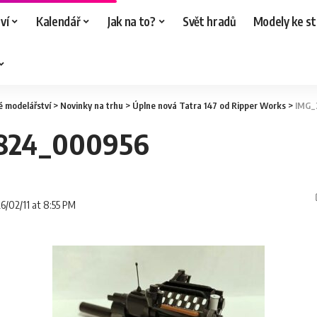
ví
Kalendář
Jak na to?
Svět hradů
Modely ke st
é modelářství
>
Novinky na trhu
>
Úplne nová Tatra 147 od Ripper Works
>
IMG_
824_000956
26/02/11 at 8:55 PM