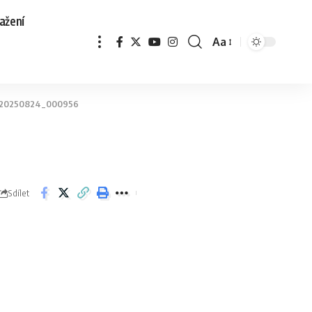
ažení
Aa
20250824_000956
Sdílet