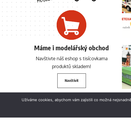
Máme i modelářský obchod
Navštivte náš eshop s tisícovkama
produktů skladem!
Navštívit
Užíváme cookies, abychom vám zajistili co možná nejsnadně
© 2024 BETEXA.cz Všechna práva vyhrazena. Zákaz používání textů