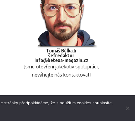
Tomáš Bělka Jr
šefredaktor
info@betexa-magazin.cz
Jsme otevření jakékoliv spolupráci,
neváhejte nás kontaktovat!
e stránky předpokládáme, že s použitím cookies souhlasíte.