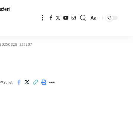
ažení
Aa
20250828_233207
Sdílet