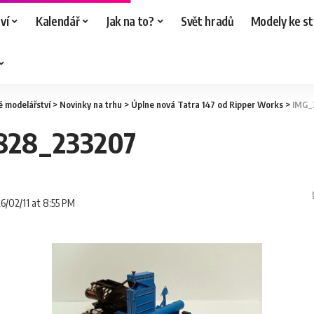
ví
Kalendář
Jak na to?
Svět hradů
Modely ke st
é modelářství
>
Novinky na trhu
>
Úplne nová Tatra 147 od Ripper Works
>
IMG_
828_233207
26/02/11 at 8:55 PM