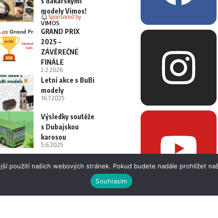
s dakarskými
modely Vimos!
Sponsored by
VIMOS
GRAND PRIX
2025 –
ZÁVĚREČNÉ
FINÁLE
2.2.2026
Letní akce s BuBi
modely
16.7.2025
Výsledky soutěže
s Dubajskou
karosou
5.6.2025
jší použití našich webových stránek. Pokud budete nadále prohlížet naš
Souhlasím
 i fotografií bez písemného souhlasu.