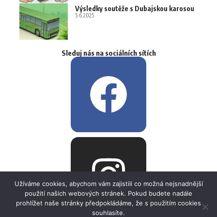
Výsledky soutěže s Dubajskou karosou
5.6.2025
Sleduj nás na sociálních sítích
Užíváme cookies, abychom vám zajistili co možná nejsnadnější
použití našich webových stránek. Pokud budete nadále
prohlížet naše stránky předpokládáme, že s použitím cookies
souhlasíte.