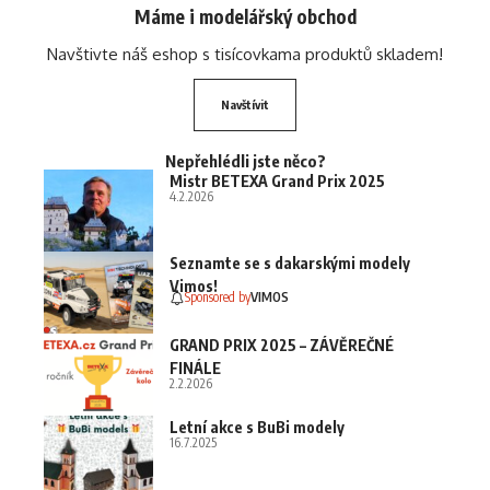
Máme i modelářský obchod
Navštivte náš eshop s tisícovkama produktů skladem!
Navštívit
Nepřehlédli jste něco?
Mistr BETEXA Grand Prix 2025
4.2.2026
Seznamte se s dakarskými modely
Vimos!
Sponsored by
VIMOS
GRAND PRIX 2025 – ZÁVĚREČNÉ
FINÁLE
2.2.2026
Letní akce s BuBi modely
16.7.2025