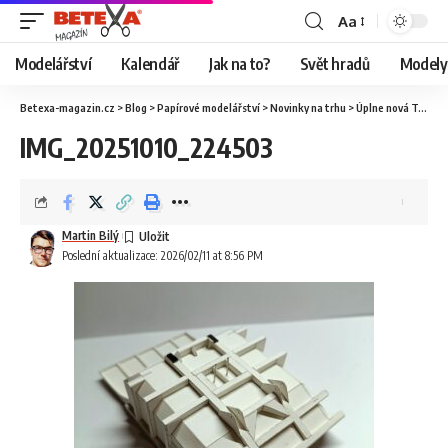
Aa
Modelářství
Kalendář
Jak na to?
Svět hradů
Modely 
Betexa-magazin.cz
>
Blog
>
Papírové modelářství
>
Novinky na trhu
>
Úplne nová Tatra 147 od Ripper Works
IMG_20251010_224503
Martin Bilý
Poslední aktualizace: 2026/02/11 at 8:56 PM