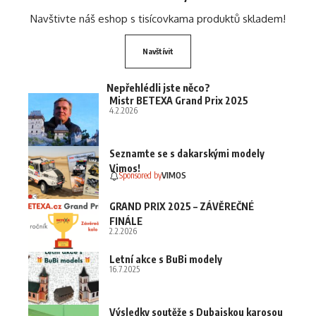
Navštivte náš eshop s tisícovkama produktů skladem!
Navštívit
Nepřehlédli jste něco?
Mistr BETEXA Grand Prix 2025
4.2.2026
Seznamte se s dakarskými modely
Vimos!
Sponsored by
VIMOS
GRAND PRIX 2025 – ZÁVĚREČNÉ
FINÁLE
2.2.2026
Letní akce s BuBi modely
16.7.2025
Výsledky soutěže s Dubajskou karosou