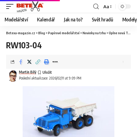
Aa
Modelářství
Kalendář
Jak na to?
Svět hradů
Modely 
Betexa-magazin.cz
>
Blog
>
Papírové modelářství
>
Novinky na trhu
>
Úplne nová Tatra 147 od Ripper Works
RW103-04
Martin Bilý
Poslední aktualizace: 2026/02/11 at 9:09 PM