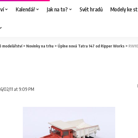
ví
Kalendář
Jak na to?
Svět hradů
Modely ke st
é modelářství
>
Novinky na trhu
>
Úplne nová Tatra 147 od Ripper Works
>
RW10
26/02/11 at 9:09 PM