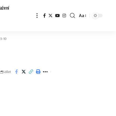
ažení
Aa
3-10
Sdílet