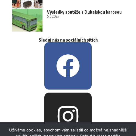
Výsledky soutěže s Dubajskou karosou
5.6.2025
Sleduj nás na sociálních sítích
Užíváme cookies, abychom vám zajistili co možná nejsnadnější