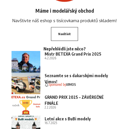
Máme i modelářský obchod
Navštivte náš eshop s tisícovkama produktů skladem!
Navštívit
Nepřehlédli jste něco?
Mistr BETEXA Grand Prix 2025
4.2.2026
Seznamte se s dakarskými modely
Vimos!
Sponsored by
VIMOS
GRAND PRIX 2025 – ZÁVĚREČNÉ
FINÁLE
2.2.2026
Letní akce s BuBi modely
16.7.2025