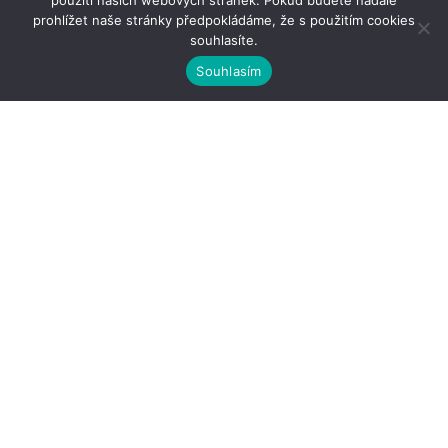
použití našich webových stránek. Pokud budete nadále
prohlížet naše stránky předpokládáme, že s použitím cookies
souhlasíte.
Souhlasím
Kontakty