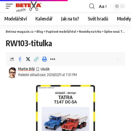
Aa
Modelářství
Kalendář
Jak na to?
Svět hradů
Modely 
Betexa-magazin.cz
>
Blog
>
Papírové modelářství
>
Novinky na trhu
>
Úplne nová Tatra 147 od Ripper Works
RW103-titulka
Martin Bilý
Poslední aktualizace: 2026/02/11 at 7:01 PM