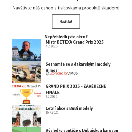
Navštivte náš eshop s tisícovkama produktů skladem!
Navštívit
Nepřehlédli jste něco?
Mistr BETEXA Grand Prix 2025
4.2.2026
Seznamte se s dakarskými modely
Vimos!
Sponsored by
VIMOS
GRAND PRIX 2025 – ZÁVĚREČNÉ
FINÁLE
2.2.2026
Letní akce s BuBi modely
16.7.2025
Výsledky soutěže s Dubajskou karosou