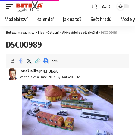
Aa
Modelářství
Kalendář
Jak na to?
Svět hradů
Modely 
Betexa-magazin.cz
>
Blog
>
Ostatní
>
V Kyjově bylo opět skvěle!
>
DSC00989
DSC00989
Tomáš Bělka Jr.
Poslední aktualizace: 2017/09/24 at 4:07 PM