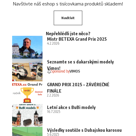
Navštivte náš eshop s tisícovkama produktů skladem!
Navštívit
Nepřehlédli jste něco?
Mistr BETEXA Grand Prix 2025
4.2.2026
Seznamte se s dakarskými modely
Vimos!
Sponsored by
VIMOS
GRAND PRIX 2025 – ZÁVĚREČNÉ
FINÁLE
2.2.2026
Letní akce s BuBi modely
16.7.2025
Výsledky soutěže s Dubajskou karosou
5.6.2025