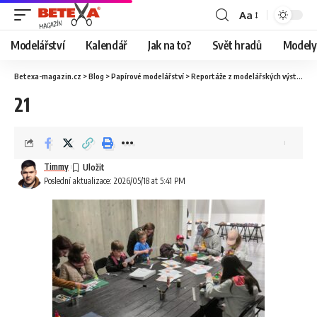
Aa
Modelářství
Kalendář
Jak na to?
Svět hradů
Modely 
Betexa-magazin.cz
>
Blog
>
Papírové modelářství
>
Reportáže z modelářských výstav
>
V
21
Timmy
Poslední aktualizace: 2026/05/18 at 5:41 PM