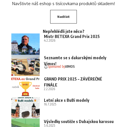
Navštivte náš eshop s tisícovkama produktů skladem!
Navštívit
Nepřehlédli jste něco?
Mistr BETEXA Grand Prix 2025
4.2.2026
Seznamte se s dakarskými modely
Vimos!
Sponsored by
VIMOS
GRAND PRIX 2025 – ZÁVĚREČNÉ
FINÁLE
2.2.2026
Letní akce s BuBi modely
16.7.2025
Výsledky soutěže s Dubajskou karosou
5.6.2025