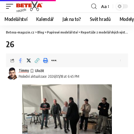
Aa
Modelářství
Kalendář
Jak na to?
Svět hradů
Modely 
Betexa-magazin.cz
>
Blog
>
Papírové modelářství
>
Reportáže z modelářských výstav
>
V
26
Timmy
Poslední aktualizace: 2026/05/18 at 6:45 PM