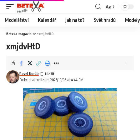
Aa
Modelářství
Kalendář
Jak na to?
Svět hradů
Modely 
Betexa-magazin.cz
>
xmjdvHtD
xmjdvHtD
Pavel Koráb
Poslední aktualizace: 2025/10/05 at 4:44 PM