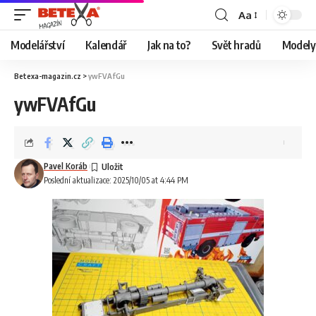
Aa
Modelářství
Kalendář
Jak na to?
Svět hradů
Modely 
Betexa-magazin.cz
>
ywFVAfGu
ywFVAfGu
Pavel Koráb
Poslední aktualizace: 2025/10/05 at 4:44 PM