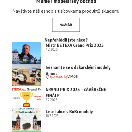
Máme i modelářský obchod
Navštivte náš eshop s tisícovkama produktů skladem!
Navštívit
Nepřehlédli jste něco?
Mistr BETEXA Grand Prix 2025
4.2.2026
Seznamte se s dakarskými modely
Vimos!
Sponsored by
VIMOS
GRAND PRIX 2025 – ZÁVĚREČNÉ
FINÁLE
2.2.2026
Letní akce s BuBi modely
16.7.2025