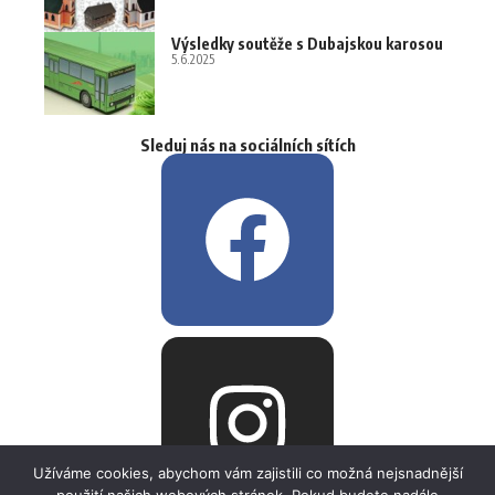
Výsledky soutěže s Dubajskou karosou
5.6.2025
Sleduj nás na sociálních sítích
Užíváme cookies, abychom vám zajistili co možná nejsnadnější