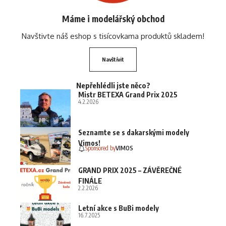
Máme i modelářský obchod
Navštivte náš eshop s tisícovkama produktů skladem!
Navštívit
Nepřehlédli jste něco?
Mistr BETEXA Grand Prix 2025
4.2.2026
Seznamte se s dakarskými modely
Vimos!
Sponsored by
VIMOS
GRAND PRIX 2025 – ZÁVĚREČNÉ
FINÁLE
2.2.2026
Letní akce s BuBi modely
16.7.2025