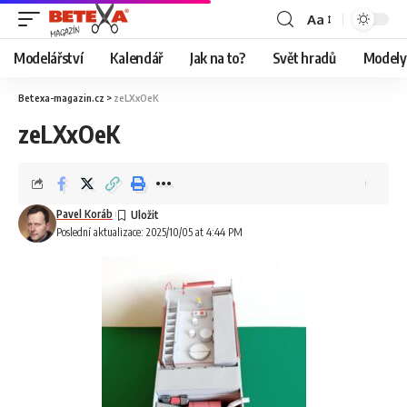
Aa
Modelářství
Kalendář
Jak na to?
Svět hradů
Modely 
Betexa-magazin.cz
>
zeLXxOeK
zeLXxOeK
Pavel Koráb
Poslední aktualizace: 2025/10/05 at 4:44 PM