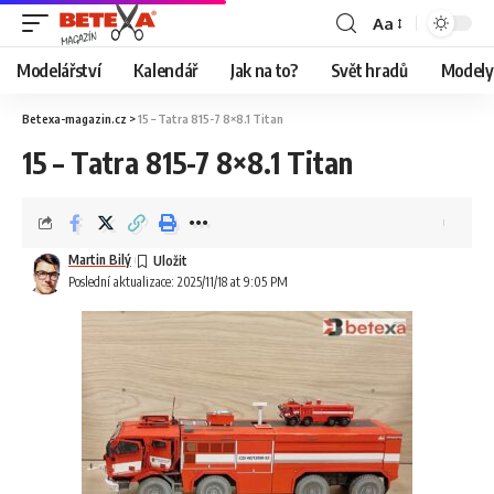
Aa
Modelářství
Kalendář
Jak na to?
Svět hradů
Modely 
Betexa-magazin.cz
>
15 – Tatra 815-7 8×8.1 Titan
15 – Tatra 815-7 8×8.1 Titan
Martin Bilý
Poslední aktualizace: 2025/11/18 at 9:05 PM