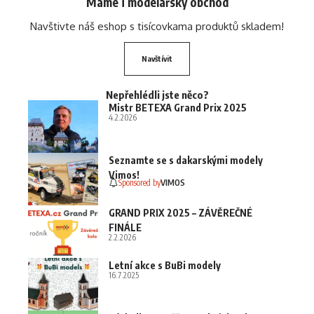
Máme i modelářský obchod
Navštivte náš eshop s tisícovkama produktů skladem!
Navštívit
Nepřehlédli jste něco?
Mistr BETEXA Grand Prix 2025
4.2.2026
Seznamte se s dakarskými modely
Vimos!
Sponsored by
VIMOS
GRAND PRIX 2025 – ZÁVĚREČNÉ
FINÁLE
2.2.2026
Letní akce s BuBi modely
16.7.2025