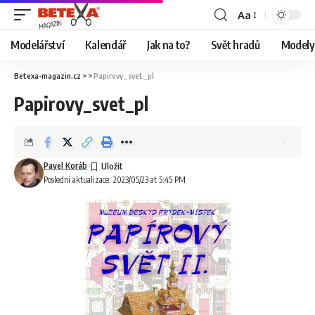
Aa
Modelářství
Kalendář
Jak na to?
Svět hradů
Modely 
Betexa-magazin.cz
> >
Papirovy_svet_pl
Papirovy_svet_pl
Pavel Koráb
Poslední aktualizace: 2023/05/23 at 5:45 PM