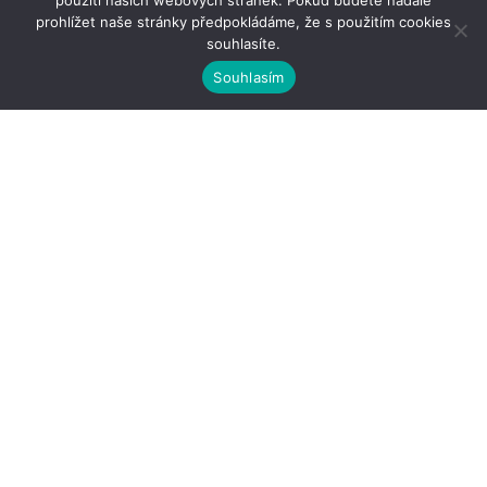
použití našich webových stránek. Pokud budete nadále
prohlížet naše stránky předpokládáme, že s použitím cookies
souhlasíte.
Souhlasím
Kontakty