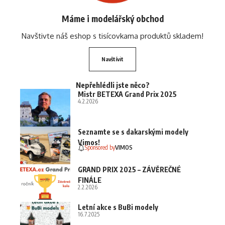
Máme i modelářský obchod
Navštivte náš eshop s tisícovkama produktů skladem!
Navštívit
Nepřehlédli jste něco?
Mistr BETEXA Grand Prix 2025
4.2.2026
Seznamte se s dakarskými modely
Vimos!
Sponsored by
VIMOS
GRAND PRIX 2025 – ZÁVĚREČNÉ
FINÁLE
2.2.2026
Letní akce s BuBi modely
16.7.2025