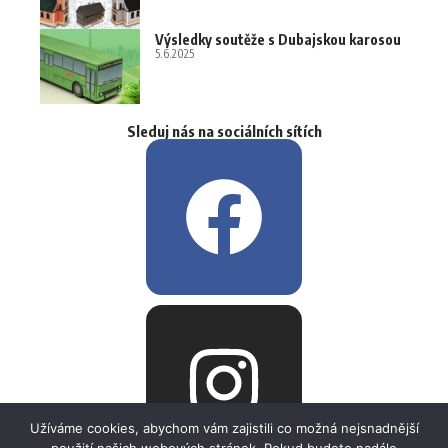
Výsledky soutěže s Dubajskou karosou
5.6.2025
Sleduj nás na sociálních sítích
Užíváme cookies, abychom vám zajistili co možná nejsnadnější