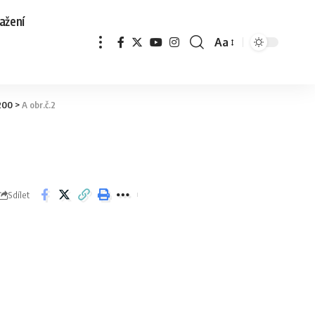
ažení
Aa
:200
>
A obr.č.2
Sdílet