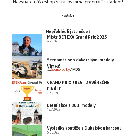
Navštivte náš eshop s tisícovkama produktů skladem!
Navštívit
Nepřehlédli jste něco?
Mistr BETEXA Grand Prix 2025
4.2.2026
Seznamte se s dakarskými modely
Vimos!
Sponsored by
VIMOS
GRAND PRIX 2025 – ZÁVĚREČNÉ
FINÁLE
2.2.2026
Letní akce s BuBi modely
16.7.2025
Výsledky soutěže s Dubajskou karosou
5.6.2025