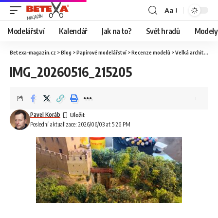
Aa
Modelářství
Kalendář
Jak na to?
Svět hradů
Modely 
Betexa-magazin.cz
>
Blog
>
Papírové modelářství
>
Recenze modelů
>
Velká architektura
IMG_20260516_215205
Pavel Koráb
Poslední aktualizace: 2026/06/03 at 5:26 PM