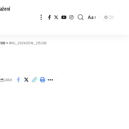
ažení
Aa
:200
>
IMG_20260516_215218
Sdílet