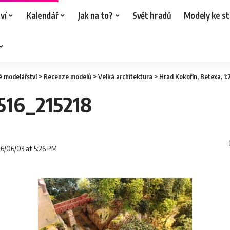
ví
Kalendář
Jak na to?
Svět hradů
Modely ke st
é modelářství
>
Recenze modelů
>
Velká architektura
>
Hrad Kokořín, Betexa, 1
16_215218
26/06/03 at 5:26 PM