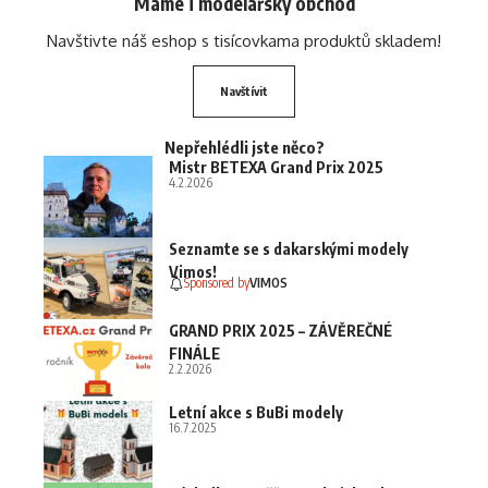
Máme i modelářský obchod
Navštivte náš eshop s tisícovkama produktů skladem!
Navštívit
Nepřehlédli jste něco?
Mistr BETEXA Grand Prix 2025
4.2.2026
Seznamte se s dakarskými modely
Vimos!
Sponsored by
VIMOS
GRAND PRIX 2025 – ZÁVĚREČNÉ
FINÁLE
2.2.2026
Letní akce s BuBi modely
16.7.2025