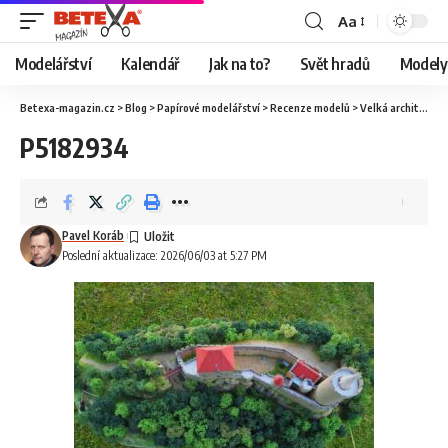
Aa
Modelářství
Kalendář
Jak na to?
Svět hradů
Modely 
Betexa-magazin.cz
>
Blog
>
Papírové modelářství
>
Recenze modelů
>
Velká architektura
P5182934
Pavel Koráb
Poslední aktualizace: 2026/06/03 at 5:27 PM