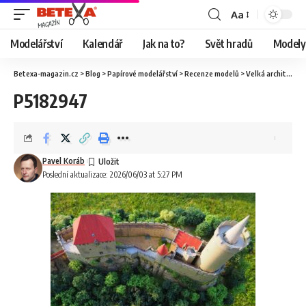
Aa
Modelářství
Kalendář
Jak na to?
Svět hradů
Modely 
Betexa-magazin.cz
>
Blog
>
Papírové modelářství
>
Recenze modelů
>
Velká architektura
P5182947
Pavel Koráb
Poslední aktualizace: 2026/06/03 at 5:27 PM