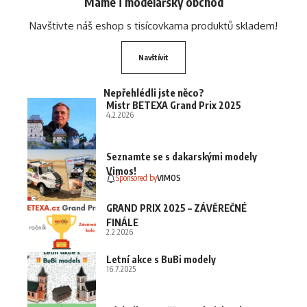
Máme i modelářský obchod
Navštivte náš eshop s tisícovkama produktů skladem!
Navštívit
Nepřehlédli jste něco?
Mistr BETEXA Grand Prix 2025
4.2.2026
Seznamte se s dakarskými modely
Vimos!
Sponsored by
VIMOS
GRAND PRIX 2025 – ZÁVĚREČNÉ
FINÁLE
2.2.2026
Letní akce s BuBi modely
16.7.2025