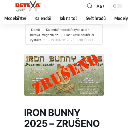
Aa
Modelářství
Kalendář
Jak na to?
Svět hradů
Modely 
Domů
Kalendář modelářských akcí -
Betexa-magazin.cz
Plastikové soutěž či
výstava
IRON BUNNY 2025 – ZRUŠENO
IRON BUNNY
2025 – ZRUŠENO