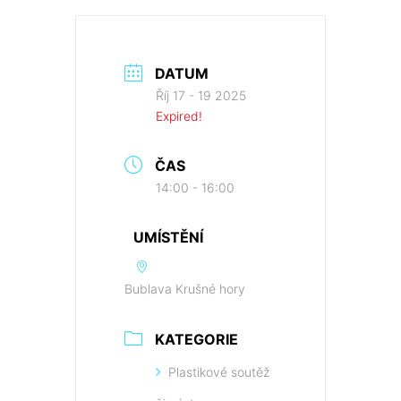
DATUM
Říj 17 - 19 2025
Expired!
ČAS
14:00 - 16:00
UMÍSTĚNÍ
Bublava Krušné hory
KATEGORIE
Plastikové soutěž