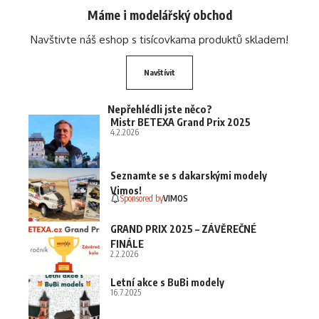
Máme i modelářský obchod
Navštivte náš eshop s tisícovkama produktů skladem!
Navštívit
Nepřehlédli jste něco?
Mistr BETEXA Grand Prix 2025
4.2.2026
Seznamte se s dakarskými modely
Vimos!
Sponsored by
VIMOS
GRAND PRIX 2025 – ZÁVĚREČNÉ
FINÁLE
2.2.2026
Letní akce s BuBi modely
16.7.2025