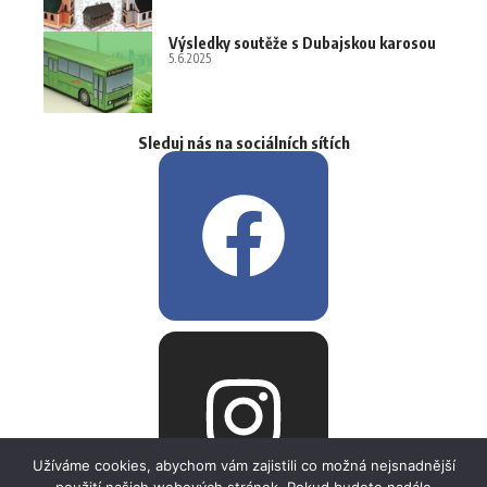
Výsledky soutěže s Dubajskou karosou
5.6.2025
Sleduj nás na sociálních sítích
Užíváme cookies, abychom vám zajistili co možná nejsnadnější