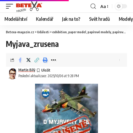
Aa
Modelářství
Kalendář
Jak na to?
Svět hradů
Modely 
Betexa-magazin.cz
>
Události
>
exhibition
,
paper model
,
papírové modely
,
papírový model
Myjava_zrusena
Martin Bilý
Poslední aktualizace: 2025/10/06 at 9:28 PM