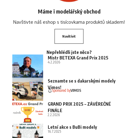
Máme i modelářský obchod
Navštivte náš eshop s tisícovkama produktů skladem!
Navštívit
Nepřehlédli jste něco?
Mistr BETEXA Grand Prix 2025
4.2.2026
Seznamte se s dakarskými modely
Vimos!
Sponsored by
VIMOS
GRAND PRIX 2025 – ZÁVĚREČNÉ
FINÁLE
2.2.2026
Letní akce s BuBi modely
16.7.2025