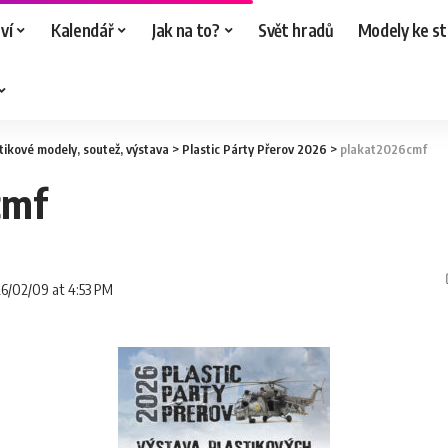
ví
Kalendář
Jak na to?
Svět hradů
Modely ke st
tikové modely
,
soutež
,
výstava
>
Plastic Párty Přerov 2026
>
plakat2026cmf
cmf
26/02/09 at 4:53 PM