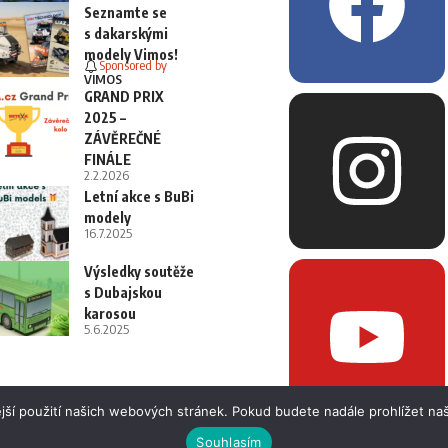
Seznamte se
s dakarskými
modely Vimos!
Sponsored by
VIMOS
GRAND PRIX
2025 –
ZÁVĚREČNÉ
FINÁLE
2.2.2026
Letní akce s BuBi
modely
16.7.2025
Výsledky soutěže
s Dubajskou
karosou
5.6.2025
jší použití našich webových stránek. Pokud budete nadále prohlížet naš
Souhlasím