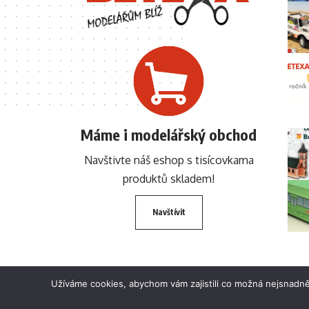
Máme i modelářský obchod
Navštivte náš eshop s tisícovkama
produktů skladem!
Navštívit
Užíváme cookies, abychom vám zajistili co možná nejsnadně