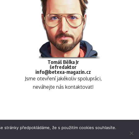
Tomáš Bělka Jr
šefredaktor
info@betexa-magazin.cz
Jsme otevření jakékoliv spolupráci,
neváhejte nás kontaktovat!
e stránky předpokládáme, že s použitím cookies souhlasíte.