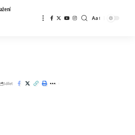
ažení
Aa
Sdílet