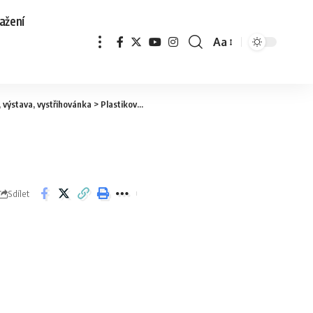
ažení
Aa
,
výstava
,
vystřihovánka
>
Plastiková Zima 2025
>
plastikova_zima
Sdílet