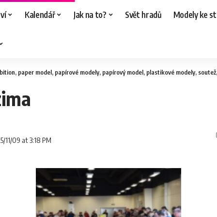
ví
Kalendář
Jak na to?
Svět hradů
Modely ke st
bition
,
paper model
,
papírové modely
,
papírový model
,
plastikové modely
,
soutež
zima
25/11/09 at 3:18 PM