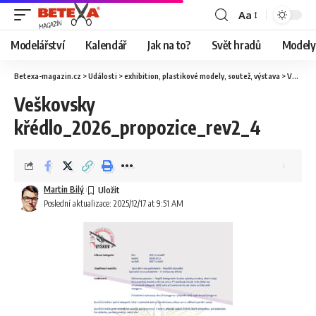
Aa
Modelářství
Kalendář
Jak na to?
Svět hradů
Modely 
Betexa-magazin.cz
>
Události
>
exhibition
,
plastikové modely
,
soutež
,
výstava
>
Veškovsky Křédlo 2026
Veškovsky
křédlo_2026_propozice_rev2_4
Martin Bilý
Poslední aktualizace: 2025/12/17 at 9:51 AM