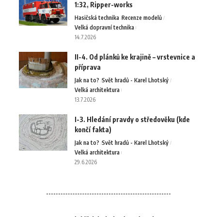
1:32, Ripper-works
Hasičská technika
Recenze modelů
Velká dopravní technika
14.7.2026
II-4. Od plánků ke krajině – vrstevnice a
příprava
Jak na to?
Svět hradů - Karel Lhotský
Velká architektura
13.7.2026
I-3. Hledání pravdy o středověku (kde
končí fakta)
Jak na to?
Svět hradů - Karel Lhotský
Velká architektura
29.6.2026