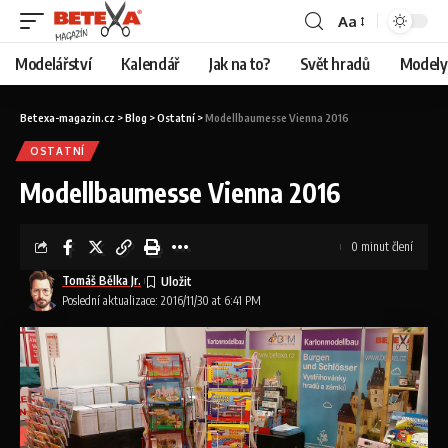
Aa
Modelářství
Kalendář
Jak na to?
Svět hradů
Modely 
Betexa-magazin.cz
>
Blog
>
Ostatní
>
Modellbaumesse Vienna 2016
OSTATNÍ
Modellbaumesse Vienna 2016
0 minut člení
Tomáš Bělka Jr.
Poslední aktualizace: 2016/11/30 at 6:41 PM