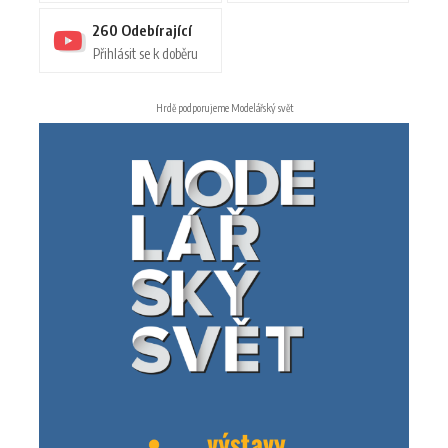
260
Odebírající
Přihlásit se k doběru
Hrdě podporujeme Modelářský svět