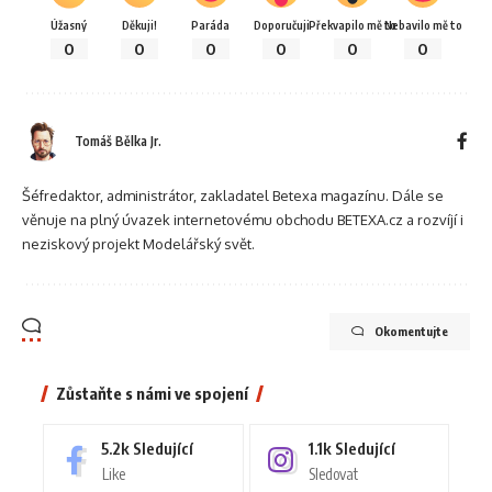
Úžasný
Děkuji!
Paráda
Doporučuji
Překvapilo mě to
Nebavilo mě to
0
0
0
0
0
0
Tomáš Bělka Jr.
Šéfredaktor, administrátor, zakladatel Betexa magazínu. Dále se
věnuje na plný úvazek internetovému obchodu BETEXA.cz a rozvíjí i
neziskový projekt Modelářský svět.
Okomentujte
Zůstaňte s námi ve spojení
5.2k
Sledující
1.1k
Sledující
Like
Sledovat