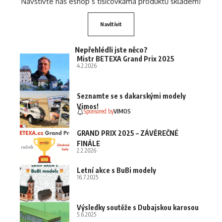
Navštivte náš eshop s tisícovkama produktů skladem!
Navštívit
Nepřehlédli jste něco?
Mistr BETEXA Grand Prix 2025
4.2.2026
Seznamte se s dakarskými modely
Vimos!
Sponsored by
VIMOS
GRAND PRIX 2025 – ZÁVĚREČNÉ
FINÁLE
2.2.2026
Letní akce s BuBi modely
16.7.2025
Výsledky soutěže s Dubajskou karosou
5.6.2025