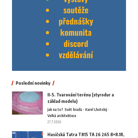
Poslední novinky
II-5. Tvarování terénu (styrodur a
základ modelu)
Jak na to?
Svět hradů - Karel Lhotský
Velká architektura
27.7.2026
Hasičská Tatra T815 TA 26 265 8×8.1R,