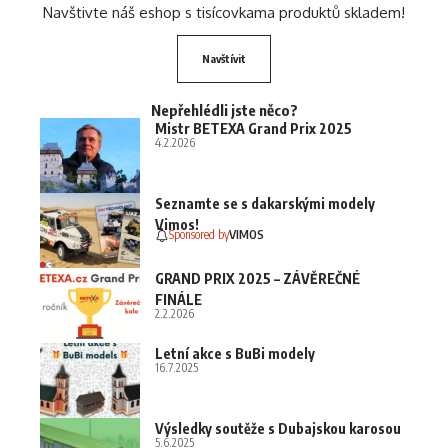
Navštivte náš eshop s tisícovkama produktů skladem!
Navštívit
Nepřehlédli jste něco?
Mistr BETEXA Grand Prix 2025
4.2.2026
Seznamte se s dakarskými modely
Vimos!
Sponsored by
VIMOS
GRAND PRIX 2025 – ZÁVĚREČNÉ
FINÁLE
2.2.2026
Letní akce s BuBi modely
16.7.2025
Výsledky soutěže s Dubajskou karosou
5.6.2025