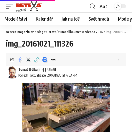
Aa
Modelářství
Kalendář
Jak na to?
Svět hradů
Modely 
Betexa-magazin.cz
>
Blog
>
Ostatní
>
Modellbaumesse Vienna 2016
>
img_20161021_111326
img_20161021_111326
Tomáš Bělka Jr.
Poslední aktualizace: 2016/11/30 at 4:53 PM