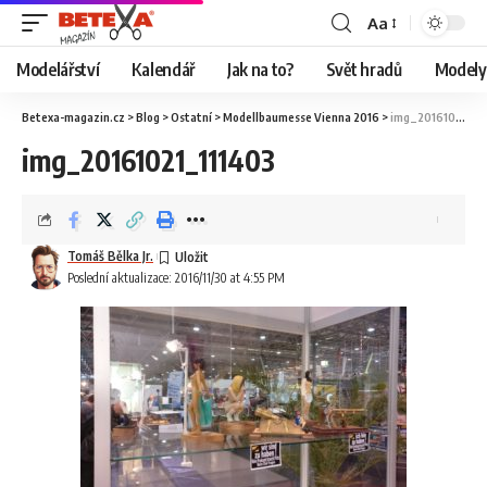
Aa
Modelářství
Kalendář
Jak na to?
Svět hradů
Modely 
Betexa-magazin.cz
>
Blog
>
Ostatní
>
Modellbaumesse Vienna 2016
>
img_20161021_111403
img_20161021_111403
Tomáš Bělka Jr.
Poslední aktualizace: 2016/11/30 at 4:55 PM