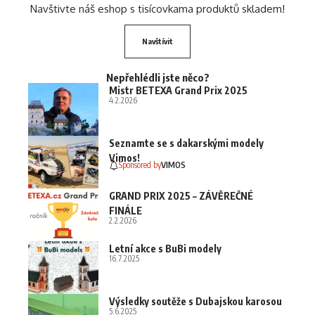
Navštivte náš eshop s tisícovkama produktů skladem!
Navštívit
Nepřehlédli jste něco?
Mistr BETEXA Grand Prix 2025
4.2.2026
Seznamte se s dakarskými modely
Vimos!
Sponsored by
VIMOS
GRAND PRIX 2025 – ZÁVĚREČNÉ
FINÁLE
2.2.2026
Letní akce s BuBi modely
16.7.2025
Výsledky soutěže s Dubajskou karosou
5.6.2025