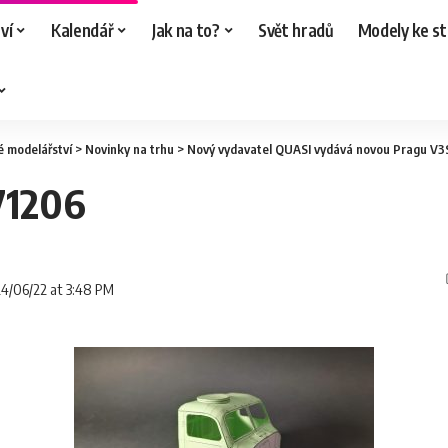
ví
Kalendář
Jak na to?
Svět hradů
Modely ke st
é modelářství
>
Novinky na trhu
>
Nový vydavatel QUASI vydává novou Pragu V3
71206
24/06/22 at 3:48 PM