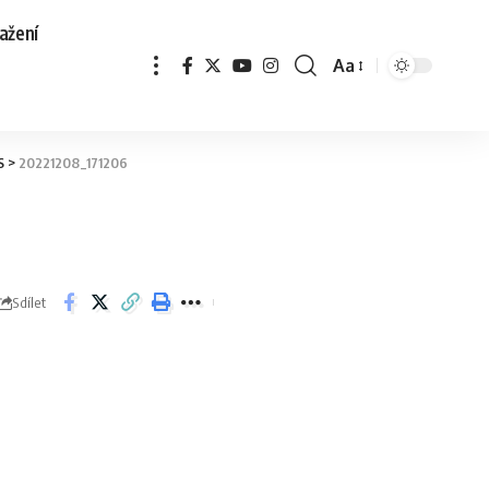
ažení
Aa
S
>
20221208_171206
Sdílet