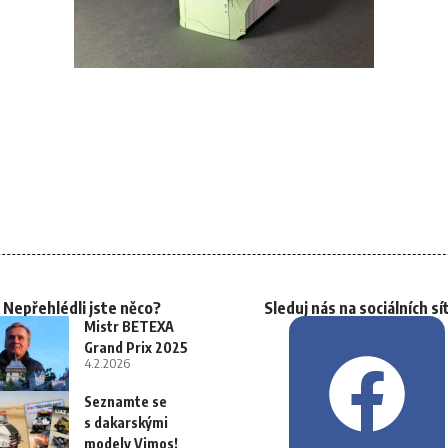
Nepřehlédli jste něco?
Sleduj nás na sociálních sí
Mistr BETEXA
Grand Prix 2025
4.2.2026
Seznamte se
s dakarskými
modely Vimos!