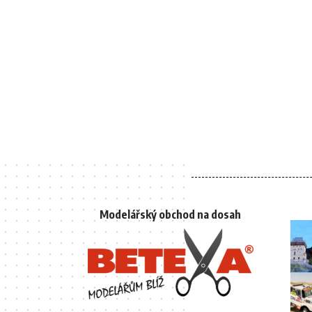
Modelářský obchod na dosah