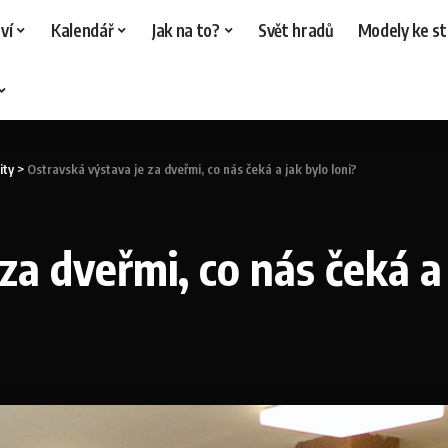
ví
Kalendář
Jak na to?
Svět hradů
Modely ke st
ity
>
Ostravská výstava je za dveřmi, co nás čeká a jak bylo loni?
za dveřmi, co nás čeká a 