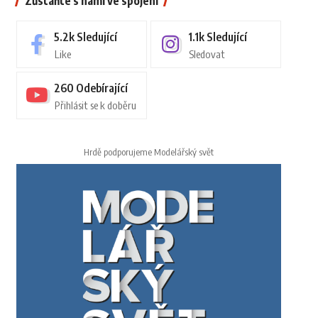
Zůstaňte s námi ve spojení
5.2k
Sledující
1.1k
Sledující
Like
Sledovat
260
Odebírající
Přihlásit se k doběru
Hrdě podporujeme Modelářský svět