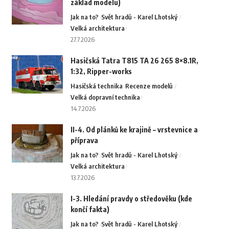
základ modelu)
Jak na to?
Svět hradů - Karel Lhotský
Velká architektura
27.7.2026
Hasičská Tatra T815 TA 26 265 8×8.1R,
1:32, Ripper-works
Hasičská technika
Recenze modelů
Velká dopravní technika
14.7.2026
II-4. Od plánků ke krajině – vrstevnice a
příprava
Jak na to?
Svět hradů - Karel Lhotský
Velká architektura
13.7.2026
I-3. Hledání pravdy o středověku (kde
končí fakta)
Jak na to?
Svět hradů - Karel Lhotský