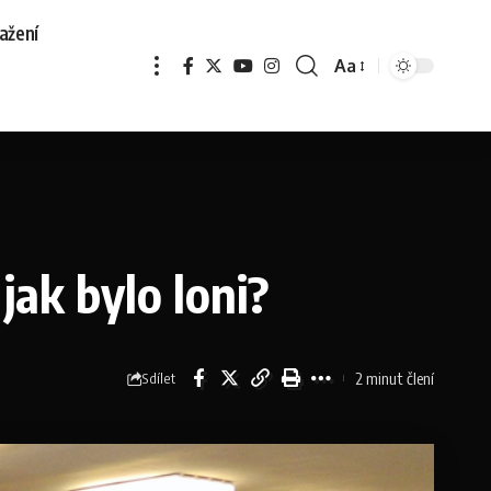
ažení
Aa
jak bylo loni?
2 minut člení
Sdílet