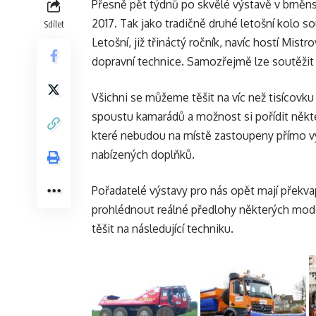
Přesně pět týdnů po skvělé výstavě v
brněn
2017. Tak jako tradičně druhé letošní kolo s
Sdílet
Letošní, již třináctý ročník, navíc hostí Mistr
dopravní technice. Samozřejmě lze soutěžit 
Všichni se můžeme těšit na víc než tisícovk
spoustu kamarádů a možnost si pořídit někt
které nebudou na místě zastoupeny přímo 
nabízených doplňků
.
Pořadatelé výstavy pro nás opět mají překv
prohlédnout reálné předlohy některých mo
těšit na následující techniku.