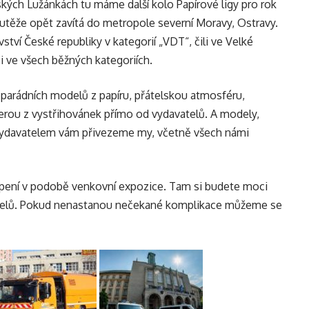
ských Lužánkách
tu máme další kolo Papírové ligy pro rok
outěže opět zavítá do metropole severní Moravy, Ostravy.
ovství České republiky v kategorií „VDT“, čili ve Velké
i ve všech běžných kategoriích.
u parádních modelů z papíru, přátelskou atmosféru,
erou z vystřihovánek přímo od vydavatelů. A modely,
vydavatelem vám přivezeme my, včetně všech námi
apení v podobě venkovní expozice. Tam si budete moci
delů. Pokud nenastanou nečekané komplikace můžeme se