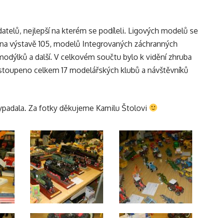
datelů, nejlepší na kterém se podíleli. Ligových modelů se
o na výstavě 105, modelů Integrovaných záchranných
modýlků a další. V celkovém součtu bylo k vidění zhruba
astoupeno celkem 17 modelářských klubů a návštěvníků
ypadala. Za fotky děkujeme Kamilu Štolovi