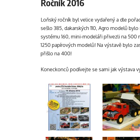
Ročník 2016
Loňský ročník byl velice vydařený a dle pořa
sešlo 385, dakarských 110, Agro modelů byl
systému 160, mini-modeláři přivezli na 500 
1250 papírových modelů! Na výstavě bylo z
přišlo na 400!
Koneckonců podívejte se sami jak výstava v