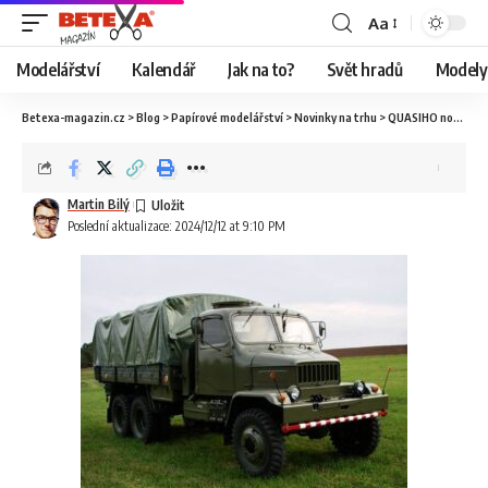
Aa
Modelářství
Kalendář
Jak na to?
Svět hradů
Modely 
Betexa-magazin.cz
>
Blog
>
Papírové modelářství
>
Novinky na trhu
>
QUASIHO nová V3Ska na Vianoce
Martin Bilý
Poslední aktualizace: 2024/12/12 at 9:10 PM