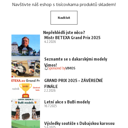
Navštivte náš eshop s tisícovkama produktů skladem!
Navštívit
Nepřehlédli jste něco?
Mistr BETEXA Grand Prix 2025
4.2.2026
Seznamte se s dakarskými modely
Vimos!
Sponsored by
VIMOS
GRAND PRIX 2025 – ZÁVĚREČNÉ
FINÁLE
2.2.2026
Letní akce s BuBi modely
16.7.2025
Výsledky soutěže s Dubajskou karosou
5.6.2025