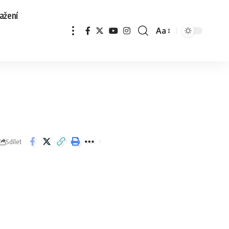
ažení
Aa
Sdílet