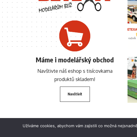
Máme i modelářský obchod
Navštivte náš eshop s tisícovkama
produktů skladem!
Navštívit
Užíváme cookies, abychom vám zajistili co možná nejsnadně