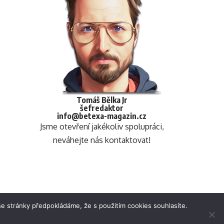
Tomáš Bělka Jr
šefredaktor
info@betexa-magazin.cz
Jsme otevření jakékoliv spolupráci,
neváhejte nás kontaktovat!
e stránky předpokládáme, že s použitím cookies souhlasíte.