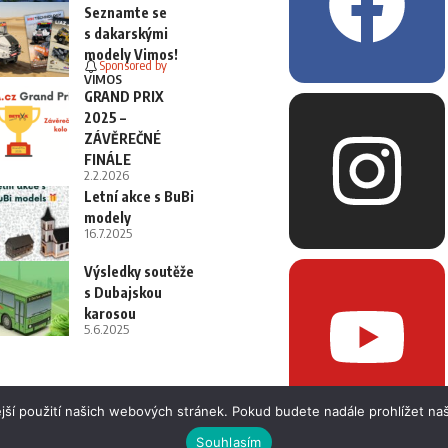
Seznamte se
s dakarskými
modely Vimos!
Sponsored by
VIMOS
GRAND PRIX
2025 –
ZÁVĚREČNÉ
FINÁLE
2.2.2026
Letní akce s BuBi
modely
16.7.2025
Výsledky soutěže
s Dubajskou
karosou
5.6.2025
jší použití našich webových stránek. Pokud budete nadále prohlížet naš
Souhlasím