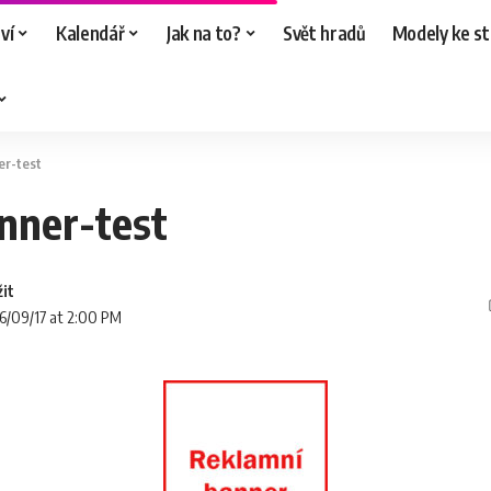
ví
Kalendář
Jak na to?
Svět hradů
Modely ke st
er-test
nner-test
16/09/17 at 2:00 PM