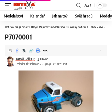
Aa
Modelářství
Kalendář
Jak na to?
Svět hradů
Modely 
Betexa-magazin.cz
>
Blog
>
Papírové modelářství
>
Novinky na trhu
>
Tahač Volvo N10 s cisternou
P7070001
Tomáš Bělka Jr.
Poslední aktualizace: 2017/09/19 at 10:28 PM