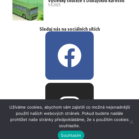
Výsledky soutěže s Dubajskou karosou
5.6.2025
Sleduj nás na sociálních sítích
Užíváme cookies, abychom vám zajistili co možná nejsnadnější
použití našich webových stránek. Pokud budete nadále
prohlížet naše stránky předpokládáme, že s použitím cookies
souhlasíte.
Souhlasím