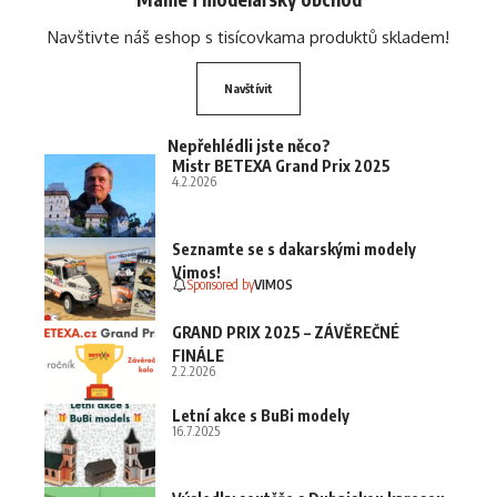
Navštivte náš eshop s tisícovkama produktů skladem!
Navštívit
Nepřehlédli jste něco?
Mistr BETEXA Grand Prix 2025
4.2.2026
Seznamte se s dakarskými modely
Vimos!
Sponsored by
VIMOS
GRAND PRIX 2025 – ZÁVĚREČNÉ
FINÁLE
2.2.2026
Letní akce s BuBi modely
16.7.2025