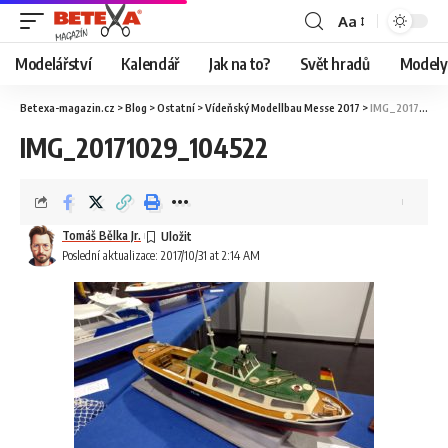
Aa
Modelářství
Kalendář
Jak na to?
Svět hradů
Modely 
Betexa-magazin.cz
>
Blog
>
Ostatní
>
Vídeňský Modellbau Messe 2017
>
IMG_20171029_104522
IMG_20171029_104522
Tomáš Bělka Jr.
Poslední aktualizace: 2017/10/31 at 2:14 AM