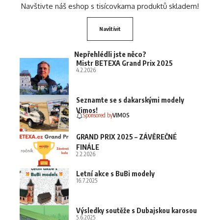
Navštivte náš eshop s tisícovkama produktů skladem!
Navštívit
Nepřehlédli jste něco?
Mistr BETEXA Grand Prix 2025
4.2.2026
Seznamte se s dakarskými modely
Vimos!
Sponsored by
VIMOS
GRAND PRIX 2025 – ZÁVĚREČNÉ
FINÁLE
2.2.2026
Letní akce s BuBi modely
16.7.2025
Výsledky soutěže s Dubajskou karosou
5.6.2025